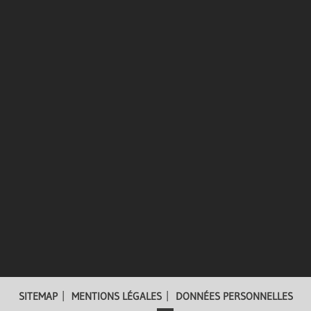
We speak dental!
Faites connaissance avec nos experts du marketing
médical
SITEMAP
MENTIONS LÉGALES
DONNÉES PERSONNELLES