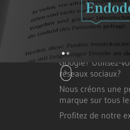
Référen
E DE CABINET
Avez-vous déjà une
pour votre communi
vous satisfait de v
Google? Utilisez-vo
réseaux sociaux?
Nous créons une pr
marque sur tous le
Profitez de notre 