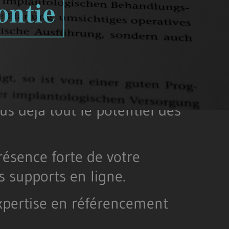
cement &Co.
 stratégie marketing claire
cation sur internet? Êtes-
otre référencement naturel
us déjà tout le potentiel des
ésence forte de votre
s supports en ligne.
expertise en référencement