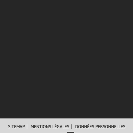
We speak dental!
Faites connaissance avec nos experts du marketing
médical
SITEMAP
MENTIONS LÉGALES
DONNÉES PERSONNELLES